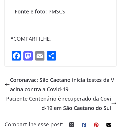
– Fonte e foto:
PMSCS
*COMPARTILHE:
F
M
E
S
ac
as
m
h
e
to
ai
ar
Coronavac: São Caetano inicia testes da V
b
d
l
e
acina contra a Covid-19
o
o
Paciente Centenário é recuperado da Covi
o
n
d-19 em São Caetano do Sul
k
Compartilhe esse post: