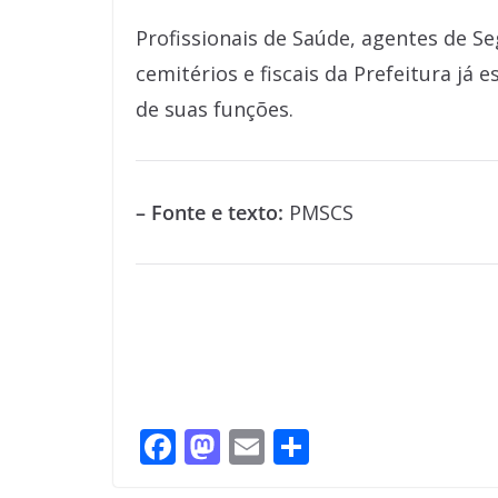
Profissionais de Saúde, agentes de Se
cemitérios e fiscais da Prefeitura já
de suas funções.
– Fonte e texto:
PMSCS
F
M
E
S
ac
as
m
h