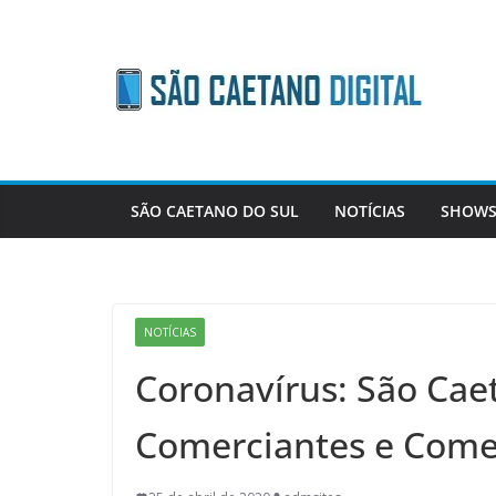
Skip
to
content
SÃO CAETANO DO SUL
NOTÍCIAS
SHOWS
NOTÍCIAS
Coronavírus: São Cae
Comerciantes e Come