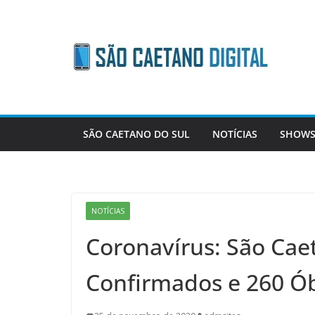
Skip
to
content
SÃO CAETANO DO SUL
NOTÍCIAS
SHOWS
NOTÍCIAS
Coronavírus: São Caet
Confirmados e 260 Ób