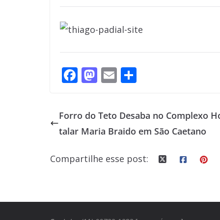
F
M
E
S
ac
as
m
h
e
to
ai
ar
Forro do Teto Desaba no Complexo H
b
d
l
e
talar Maria Braido em São Caetano
o
o
o
n
Compartilhe esse post:
k