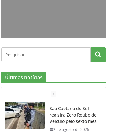
o
g
r
e
b
o
r
r
e
k
a
m
Últimas notícias
São Caetano do Sul
registra Zero Roubo de
Veículo pelo sexto mês
2 de agosto de 2026