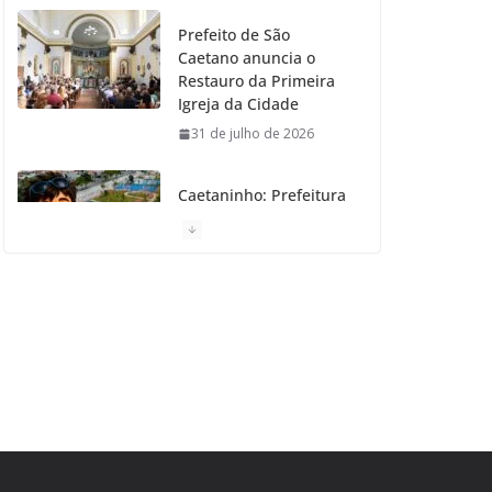
Prefeito de São
Caetano anuncia o
Restauro da Primeira
Igreja da Cidade
31 de julho de 2026
Caetaninho: Prefeitura
de SCS resgata um dos
Símbolos Oficiais do
Município
31 de julho de 2026
Câmara celebra os 149
anos de São Caetano
do Sul
31 de julho de 2026