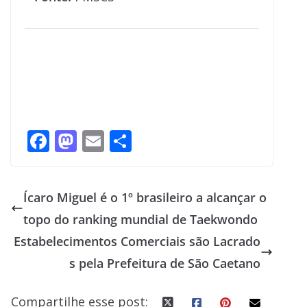
F
M
E
S
ac
as
m
h
e
to
ai
ar
Ícaro Miguel é o 1º brasileiro a alcançar o
b
d
l
e
topo do ranking mundial de Taekwondo
o
o
Estabelecimentos Comerciais são Lacrado
o
n
s pela Prefeitura de São Caetano
k
Compartilhe esse post: