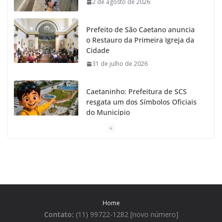
2 de agosto de 2026
k
a
Prefeito de São Caetano anuncia
m
o Restauro da Primeira Igreja da
Cidade
31 de julho de 2026
Caetaninho: Prefeitura de SCS
resgata um dos Símbolos Oficiais
do Município
31 de julho de 2026
Câmara celebra os 149 anos de
São Caetano do Sul
31 de julho de 2026
Home
Prefeitura de São Caetano e ENEL
Contato:
(11) 99722-1282 [novo número]
entregam Geladeiras novas a