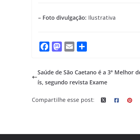
– Foto divulgação:
Ilustrativa
F
M
E
S
ac
as
m
h
e
to
ai
ar
Saúde de São Caetano é a 3ª Melhor d
b
d
l
e
ís, segundo revista Exame
o
o
o
n
Compartilhe esse post:
k