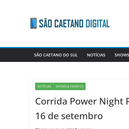
Skip
to
content
SÃO CAETANO DO SUL
NOTÍCIAS
SHOWS
NOTÍCIAS
SHOWS & EVENTOS
Corrida Power Night 
16 de setembro