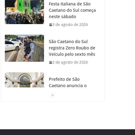
Festa Italiana de São
Caetano do Sul começa
o
r
r
e
neste sábado
3 de agosto de 2026
k
a
m
São Caetano do Sul
registra Zero Roubo de
Veículo pelo sexto mês
2 de agosto de 2026
Prefeito de São
Caetano anuncia o
Restauro da Primeira
Igreja da Cidade
31 de julho de 2026
Caetaninho: Prefeitura
de SCS resgata um dos