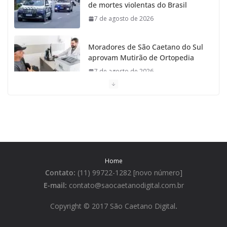
de mortes violentas do Brasil
7 de agosto de 2026
Moradores de São Caetano do Sul
aprovam Mutirão de Ortopedia
7 de agosto de 2026
São Caetano amplia liderança
regional e avança no Ideb 2025
7 de agosto de 2026
Casa do Artesão de São Caetano
Home
do Sul celebra 25 anos
Contato:
(11) 99722-1282 [novo número]
7 de agosto de 2026
E-mail:
contato@saocaetanodigital.com.br
Flávio Bolsonaro visita São
Copyright © 2017 São Caetano Digital
.
Caetano e reúne Empresários