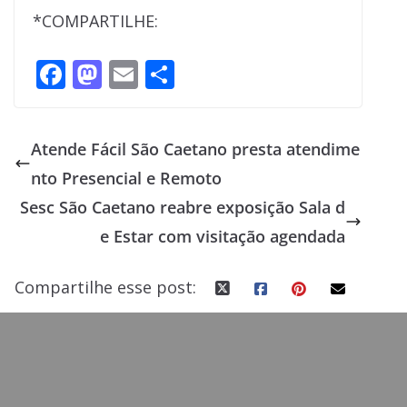
*COMPARTILHE:
F
M
E
S
ac
as
m
h
e
to
ai
ar
Atende Fácil São Caetano presta atendime
b
d
l
e
nto Presencial e Remoto
o
o
Sesc São Caetano reabre exposição Sala d
o
n
e Estar com visitação agendada
k
Compartilhe esse post: