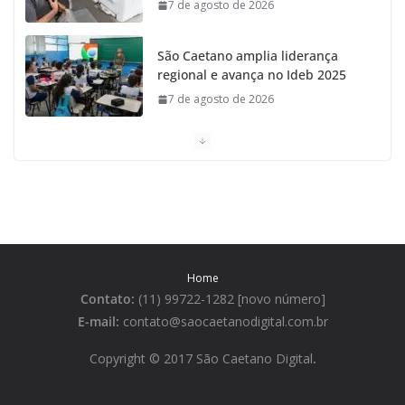
7 de agosto de 2026
São Caetano amplia liderança
regional e avança no Ideb 2025
7 de agosto de 2026
Casa do Artesão de São Caetano do Sul celebra 25
anos
7 de agosto de 2026
Tarifa da Zona Azul em São Caetano sobe para R$ 3
no dia 15 de agosto
Home
7 de agosto de 2026
Contato:
(11) 99722-1282 [novo número]
E-mail:
contato@saocaetanodigital.com.br
São Caetano lidera ranking de
qualidade de vida na Grande São
Copyright © 2017 São Caetano Digital
.
Paulo
7 de agosto de 2026