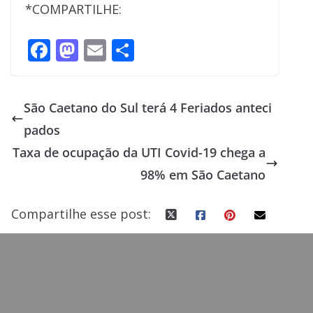
*COMPARTILHE:
F
M
E
S
ac
as
m
h
e
to
ai
ar
São Caetano do Sul terá 4 Feriados anteci
b
d
l
e
pados
o
o
Taxa de ocupação da UTI Covid-19 chega a
o
n
98% em São Caetano
k
Compartilhe esse post: