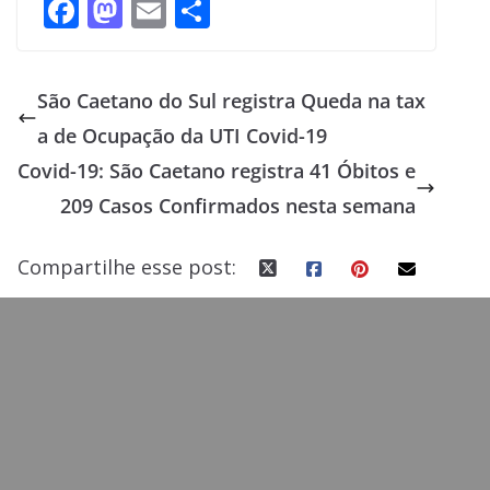
F
M
E
S
ac
as
m
h
e
to
ai
ar
São Caetano do Sul registra Queda na tax
b
d
l
e
a de Ocupação da UTI Covid-19
o
o
Covid-19: São Caetano registra 41 Óbitos e
o
n
209 Casos Confirmados nesta semana
k
Compartilhe esse post: