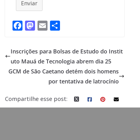
Enviar
F
M
E
S
ac
as
m
h
e
to
ai
ar
Inscrições para Bolsas de Estudo do Instit
b
d
l
e
uto Mauá de Tecnologia abrem dia 25
o
o
GCM de São Caetano detém dois homens
o
n
por tentativa de latrocínio
k
Compartilhe esse post: