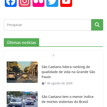
F
I
F
T
Y
a
n
l
w
o
c
s
i
i
u
e
t
c
t
T
Últimas notícias
b
a
k
t
u
o
g
r
e
b
São Caetano lidera ranking de
qualidade de vida na Grande São
o
r
r
e
Paulo
7 de agosto de 2026
k
a
m
São Caetano tem o menor índice
de mortes violentas do Brasil