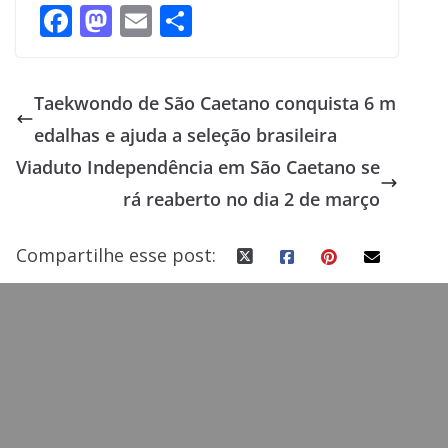
F
M
E
S
ac
as
m
h
e
to
ai
ar
Taekwondo de São Caetano conquista 6 m
b
d
l
e
edalhas e ajuda a seleção brasileira
o
o
Viaduto Independência em São Caetano se
o
n
rá reaberto no dia 2 de março
k
Compartilhe esse post: