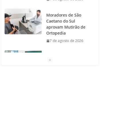
Moradores de São
Caetano do Sul
aprovam Mutirão de
Ortopedia
7 de agosto de 2026
São Caetano amplia
liderança regional e
avança no Ideb 2025
7 de agosto de 2026
Casa do Artesão de
São Caetano do Sul
celebra 25 anos
7 de agosto de 2026