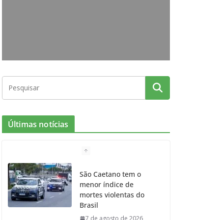
o
g
r
e
b
o
r
r
e
k
a
m
Últimas notícias
São Caetano tem o
menor índice de
mortes violentas do
Brasil
7 de agosto de 2026