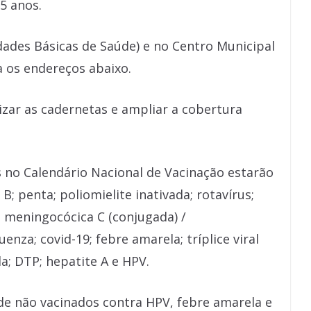
5 anos.
ades Básicas de Saúde) e no Centro Municipal
a os endereços abaixo.
zar as cadernetas e ampliar a cobertura
s no Calendário Nacional de Vacinação estarão
B; penta; poliomielite inativada; rotavírus;
 meningocócica C (conjugada) /
nza; covid-19; febre amarela; tríplice viral
a; DTP; hepatite A e HPV.
 de não vacinados contra HPV, febre amarela e