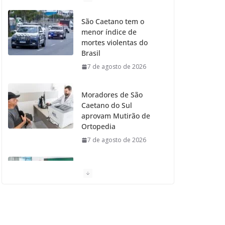
o
g
r
e
b
São Caetano tem o
menor índice de
o
r
r
e
mortes violentas do
Brasil
k
a
7 de agosto de 2026
m
Moradores de São
Caetano do Sul
aprovam Mutirão de
Ortopedia
7 de agosto de 2026
São Caetano amplia
liderança regional e
avança no Ideb 2025
7 de agosto de 2026