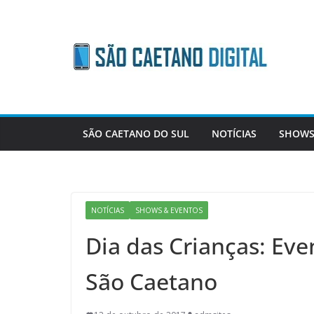
Skip
to
content
SÃO CAETANO DO SUL
NOTÍCIAS
SHOWS
NOTÍCIAS
SHOWS & EVENTOS
Dia das Crianças: Eve
São Caetano