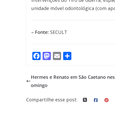
intervenções do Tiro de Guerra, espaç
unidade móvel odontológica (com apoi
– Fonte:
SECULT
F
M
E
S
ac
as
m
h
e
to
ai
ar
Hermes e Renato em São Caetano nes
b
d
l
e
omingo
o
o
o
n
Compartilhe esse post:
k