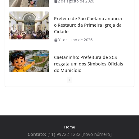
2 de agosto de 2026
k
a
Prefeito de São Caetano anuncia
m
o Restauro da Primeira Igreja da
Cidade
31 de julho de 2026
Caetaninho: Prefeitura de SCS
resgata um dos Símbolos Oficiais
do Município
31 de julho de 2026
Câmara celebra os 149 anos de
São Caetano do Sul
31 de julho de 2026
Home
Prefeitura de São Caetano e ENEL
Contato:
(11) 99722-1282 [novo número]
entregam Geladeiras novas a