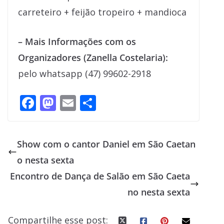
carreteiro + feijão tropeiro + mandioca
– Mais Informações com os
Organizadores (Zanella Costelaria):
pelo whatsapp (47) 99602-2918
F
M
E
S
ac
as
m
h
e
to
ai
ar
Show com o cantor Daniel em São Caetan
b
d
l
e
o nesta sexta
o
o
Encontro de Dança de Salão em São Caeta
o
n
no nesta sexta
k
Compartilhe esse post: