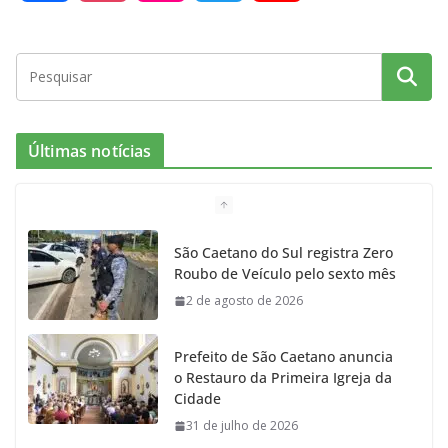
a
n
l
w
o
c
s
i
i
u
e
t
c
t
T
Últimas notícias
b
a
k
t
u
o
g
r
e
b
São Caetano do Sul registra Zero
Roubo de Veículo pelo sexto mês
o
r
r
e
2 de agosto de 2026
k
a
Prefeito de São Caetano anuncia
m
o Restauro da Primeira Igreja da
Cidade
31 de julho de 2026