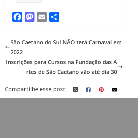
F
M
E
S
ac
as
m
h
e
to
ai
ar
São Caetano do Sul NÃO terá Carnaval em
b
d
l
e
2022
o
o
Inscrições para Cursos na Fundação das A
o
n
rtes de São Caetano vão até dia 30
k
Compartilhe esse post: