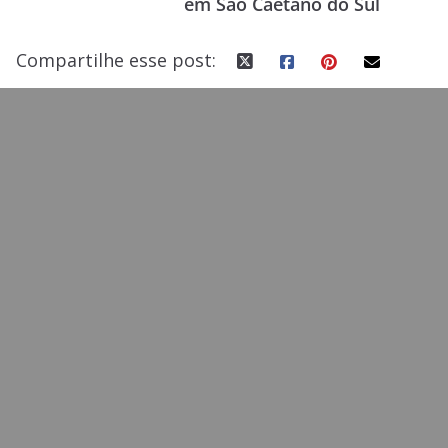
em São Caetano do Sul
k
Compartilhe esse post: