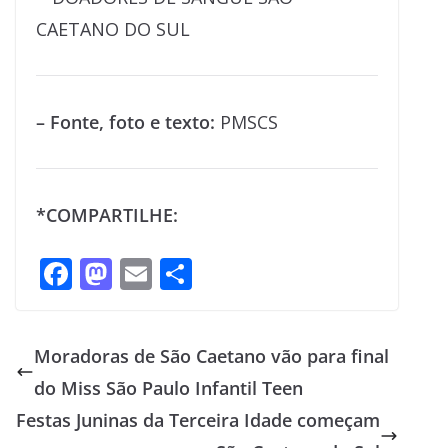
– Fonte, foto e texto:
PMSCS
*COMPARTILHE:
F
M
E
S
ac
as
m
h
e
to
ai
ar
Moradoras de São Caetano vão para final
b
d
l
e
do Miss São Paulo Infantil Teen
o
o
Festas Juninas da Terceira Idade começam
o
n