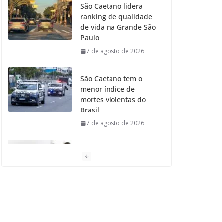
São Caetano lidera
ranking de qualidade
o
r
r
e
de vida na Grande São
Paulo
k
a
7 de agosto de 2026
m
São Caetano tem o
menor índice de
mortes violentas do
Brasil
7 de agosto de 2026
Moradores de São
Caetano do Sul
aprovam Mutirão de
Ortopedia
7 de agosto de 2026