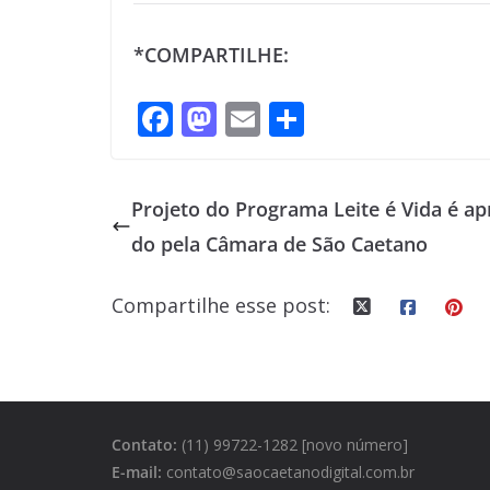
*COMPARTILHE:
F
M
E
S
ac
as
m
h
e
to
ai
ar
Projeto do Programa Leite é Vida é a
b
d
l
e
do pela Câmara de São Caetano
o
o
o
n
Compartilhe esse post:
k
Contato:
(11) 99722-1282 [novo número]
E-mail:
contato@saocaetanodigital.com.br