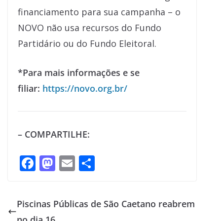
financiamento para sua campanha – o
NOVO não usa recursos do Fundo
Partidário ou do Fundo Eleitoral.
*Para mais informações e se
filiar:
https://novo.org.br/
– COMPARTILHE:
F
M
E
S
ac
as
m
h
e
to
ai
ar
Piscinas Públicas de São Caetano reabrem
b
d
l
e
no dia 16