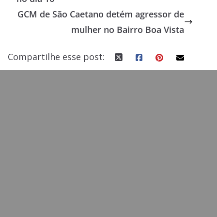
o
o
GCM de São Caetano detém agressor de
o
n
mulher no Bairro Boa Vista
k
Compartilhe esse post: