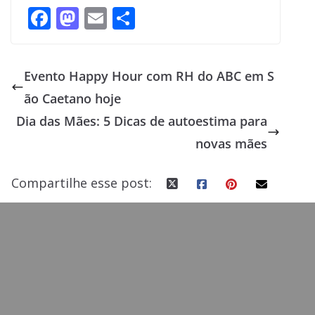
F
M
E
S
ac
as
m
h
e
to
ai
ar
Evento Happy Hour com RH do ABC em S
b
d
l
e
ão Caetano hoje
o
o
Dia das Mães: 5 Dicas de autoestima para
o
n
novas mães
k
Compartilhe esse post: