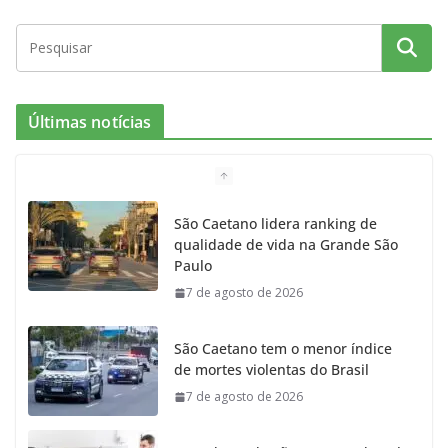
c
s
i
i
u
e
t
c
t
T
Últimas notícias
b
a
k
t
u
o
g
r
e
b
São Caetano lidera ranking de
qualidade de vida na Grande São
o
r
r
e
Paulo
7 de agosto de 2026
k
a
m
São Caetano tem o menor índice
de mortes violentas do Brasil
7 de agosto de 2026