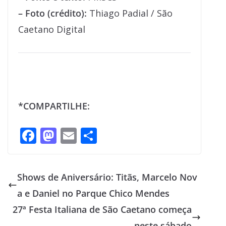
– Foto (crédito):
Thiago Padial / São
Caetano Digital
*COMPARTILHE:
F
M
E
S
ac
as
m
h
e
to
ai
ar
Shows de Aniversário: Titãs, Marcelo Nov
b
d
l
e
a e Daniel no Parque Chico Mendes
o
o
27ª Festa Italiana de São Caetano começa
o
n
neste sábado