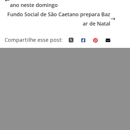
ano neste domingo
o
o
Fundo Social de São Caetano prepara Baz
o
n
ar de Natal
k
Compartilhe esse post: