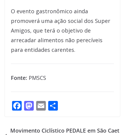
O evento gastronômico ainda
promoverá uma ação social dos Super
Amigos, que terá o objetivo de
arrecadar alimentos não perecíveis
para entidades carentes.
Fonte:
PMSCS
F
M
E
S
ac
as
m
h
e
to
ai
ar
Movimento Ciclístico PEDALE em São Caet
b
d
l
e