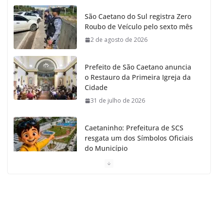
o
g
r
e
b
São Caetano do Sul registra Zero
Roubo de Veículo pelo sexto mês
o
r
r
e
2 de agosto de 2026
k
a
Prefeito de São Caetano anuncia
m
o Restauro da Primeira Igreja da
Cidade
31 de julho de 2026
Caetaninho: Prefeitura de SCS
resgata um dos Símbolos Oficiais
do Município
31 de julho de 2026
Câmara celebra os 149 anos de
São Caetano do Sul
31 de julho de 2026