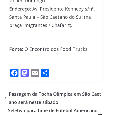
21:00h Domingo
Endereço:
Av. Presidente Kennedy s/nº,
Santa Paula – São Caetano do Sul (na
praça Imigrantes / Chafariz).
Fonte:
O Encontro dos Food Trucks
F
M
E
S
ac
as
m
h
e
to
ai
ar
Passagem da Tocha Olímpica em São Caet
b
d
l
e
ano será neste sábado
o
o
Seletiva para time de Futebol Americano
o
n