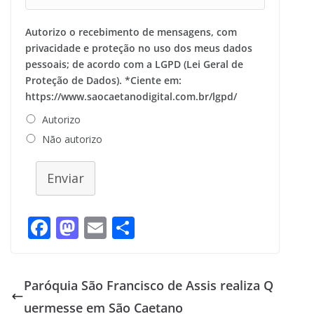
Autorizo o recebimento de mensagens, com
privacidade e proteção no uso dos meus dados
pessoais; de acordo com a LGPD (Lei Geral de
Proteção de Dados). *Ciente em:
https://www.saocaetanodigital.com.br/lgpd/
Autorizo
Não autorizo
Enviar
F
M
E
S
ac
as
m
h
e
to
ai
ar
Paróquia São Francisco de Assis realiza Q
b
d
l
e
uermesse em São Caetano