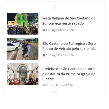
o
g
r
e
b
Festa Italiana de São Caetano do
Sul começa neste sábado
o
r
r
e
3 de agosto de 2026
k
a
São Caetano do Sul registra Zero
m
Roubo de Veículo pelo sexto mês
2 de agosto de 2026
Prefeito de São Caetano anuncia
o Restauro da Primeira Igreja da
Cidade
31 de julho de 2026
Caetaninho: Prefeitura de SCS resgata um dos
Símbolos Oficiais do Município