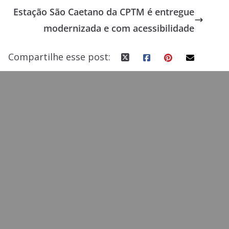
o
o
Estação São Caetano da CPTM é entregue
o
n
modernizada e com acessibilidade
k
Compartilhe esse post: