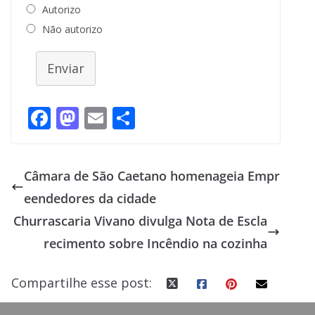
Autorizo
Não autorizo
Enviar
F
M
E
S
ac
as
m
h
e
to
ai
ar
Câmara de São Caetano homenageia Empr
b
d
l
e
eendedores da cidade
o
o
Churrascaria Vivano divulga Nota de Escla
o
n
recimento sobre Incêndio na cozinha
k
Compartilhe esse post: