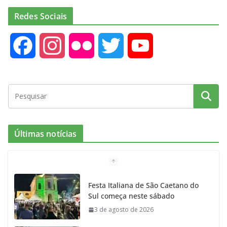
Redes Sociais
F
I
F
T
Y
a
n
l
w
o
c
s
i
i
u
e
t
c
t
T
Últimas notícias
b
a
k
t
u
o
g
r
e
b
Festa Italiana de São Caetano do
Sul começa neste sábado
o
r
r
e
3 de agosto de 2026
k
a