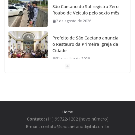
São Caetano do Sul registra Zero
m
Roubo de Veículo pelo sexto mês
2 de agosto de 2026
Prefeito de São Caetano anuncia
o Restauro da Primeira Igreja da
Cidade
31 de julho de 2026
Caetaninho: Prefeitura de SCS resgata um dos
Símbolos Oficiais do Município
31 de julho de 2026
Câmara celebra os 149 anos de São Caetano do Sul
Home
31 de julho de 2026
Contato:
(11) 99722-1282 [novo número]
E-mail:
contato@saocaetanodigital.com.br
Prefeitura divulga a Programação