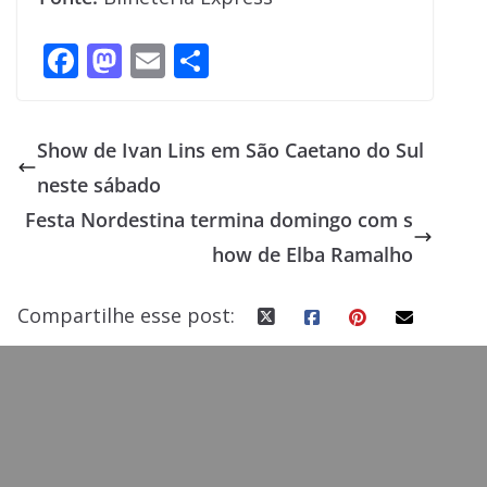
F
M
E
S
ac
as
m
h
e
to
ai
ar
Show de Ivan Lins em São Caetano do Sul
b
d
l
e
neste sábado
o
o
Festa Nordestina termina domingo com s
o
n
how de Elba Ramalho
k
Compartilhe esse post: