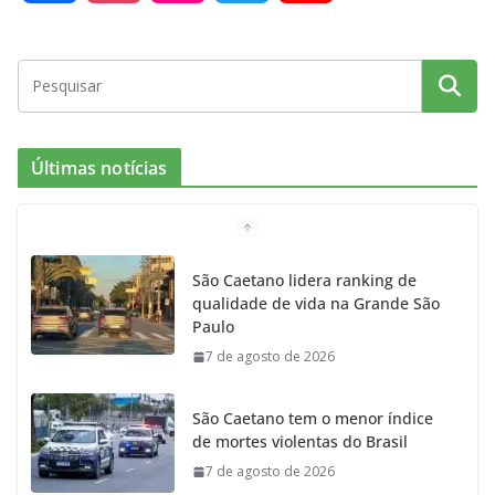
a
n
l
w
o
c
s
i
i
u
e
t
c
t
T
Últimas notícias
b
a
k
t
u
o
g
r
e
b
São Caetano lidera ranking de
qualidade de vida na Grande São
o
r
r
e
Paulo
7 de agosto de 2026
k
a
m
São Caetano tem o menor índice
de mortes violentas do Brasil
7 de agosto de 2026