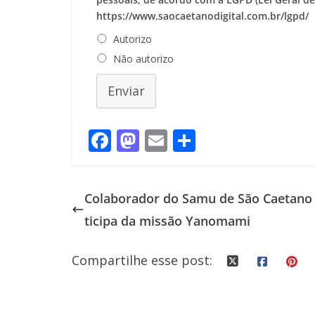
https://www.saocaetanodigital.com.br/lgpd/
Autorizo
Não autorizo
Enviar
F
M
E
S
ac
as
m
h
e
to
ai
ar
Colaborador do Samu de São Caetano
b
d
l
e
ticipa da missão Yanomami
o
o
o
n
Compartilhe esse post:
k