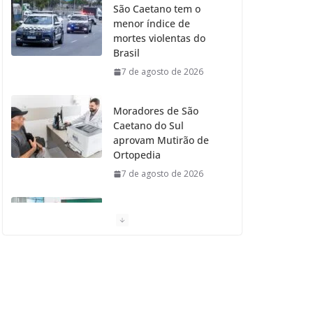
São Caetano tem o
menor índice de
o
r
r
e
mortes violentas do
Brasil
k
a
7 de agosto de 2026
m
Moradores de São
Caetano do Sul
aprovam Mutirão de
Ortopedia
7 de agosto de 2026
São Caetano amplia
liderança regional e
avança no Ideb 2025
7 de agosto de 2026
Casa do Artesão de