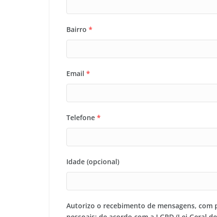
Bairro
*
Email
*
Telefone
*
Idade (opcional)
Autorizo o recebimento de mensagens, com 
pessoais; de acordo com a LGPD (Lei Geral d