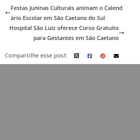
e
to
ai
ar
Festas Juninas Culturais animam o Calend
b
d
l
e
ário Escolar em São Caetano do Sul
o
o
Hospital São Luiz oferece Curso Gratuito
o
n
para Gestantes em São Caetano
k
Compartilhe esse post: