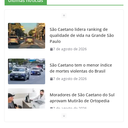
Últimas notícias
b
a
k
t
u
o
g
r
e
b
São Caetano lidera ranking de
qualidade de vida na Grande São
o
r
r
e
Paulo
7 de agosto de 2026
k
a
m
São Caetano tem o menor índice
de mortes violentas do Brasil
7 de agosto de 2026
Moradores de São Caetano do Sul
aprovam Mutirão de Ortopedia
7 de agosto de 2026
São Caetano amplia liderança