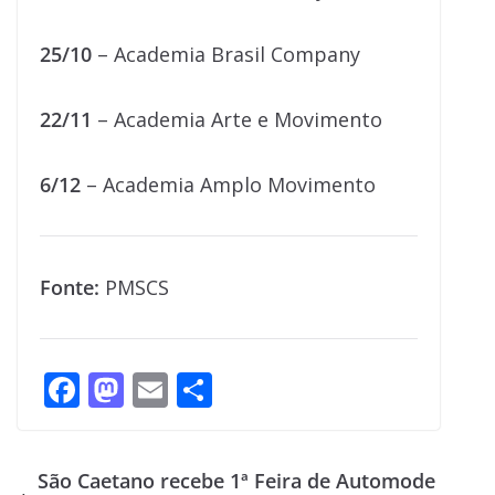
25/10
– Academia Brasil Company
22/11
– Academia Arte e Movimento
6/12
– Academia Amplo Movimento
Fonte:
PMSCS
F
M
E
S
ac
as
m
h
e
to
ai
ar
São Caetano recebe 1ª Feira de Automode