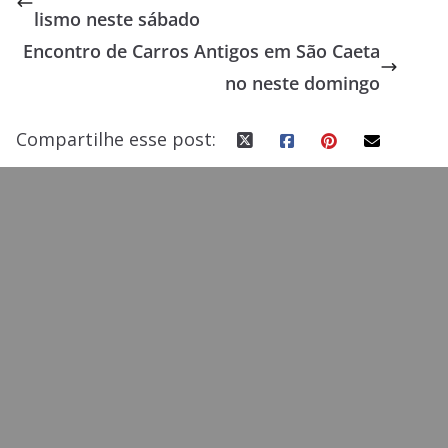
b
d
l
e
lismo neste sábado
o
o
Encontro de Carros Antigos em São Caeta
o
n
no neste domingo
k
Compartilhe esse post: