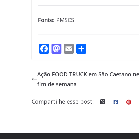
Fonte:
PMSCS
F
M
E
S
ac
as
m
h
e
to
ai
ar
Ação FOOD TRUCK em São Caetano ne
b
d
l
e
fim de semana
o
o
o
n
Compartilhe esse post:
k