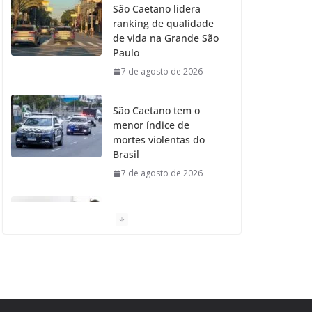
São Caetano lidera
ranking de qualidade
o
r
r
e
de vida na Grande São
Paulo
k
a
7 de agosto de 2026
m
São Caetano tem o
menor índice de
mortes violentas do
Brasil
7 de agosto de 2026
Moradores de São
Caetano do Sul
aprovam Mutirão de
Ortopedia
7 de agosto de 2026