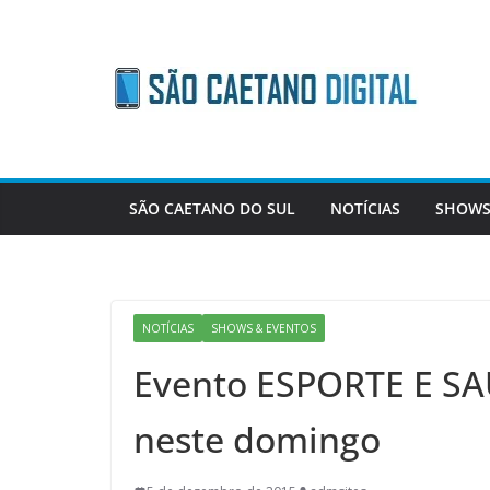
Skip
to
content
SÃO CAETANO DO SUL
NOTÍCIAS
SHOWS
NOTÍCIAS
SHOWS & EVENTOS
Evento ESPORTE E S
neste domingo