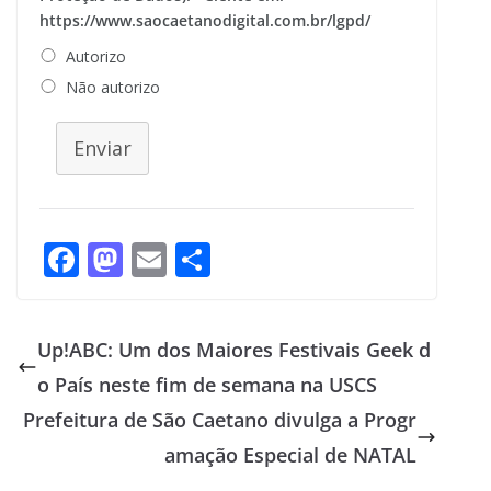
https://www.saocaetanodigital.com.br/lgpd/
Autorizo
Não autorizo
Enviar
F
M
E
S
ac
as
m
h
e
to
ai
ar
Up!ABC: Um dos Maiores Festivais Geek d
b
d
l
e
o País neste fim de semana na USCS
o
o
Prefeitura de São Caetano divulga a Progr
o
n
amação Especial de NATAL
k