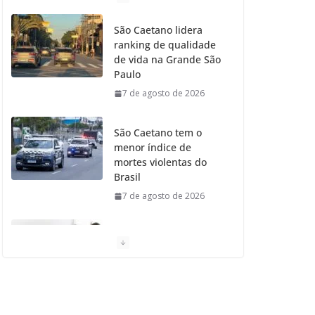
o
g
r
e
b
São Caetano lidera
ranking de qualidade
o
r
r
e
de vida na Grande São
Paulo
k
a
7 de agosto de 2026
m
São Caetano tem o
menor índice de
mortes violentas do
Brasil
7 de agosto de 2026
Moradores de São
Caetano do Sul
aprovam Mutirão de
Ortopedia
7 de agosto de 2026