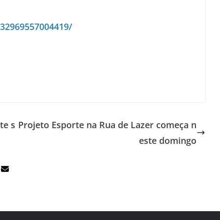
432969557004419/
te s
Projeto Esporte na Rua de Lazer começa n
este domingo