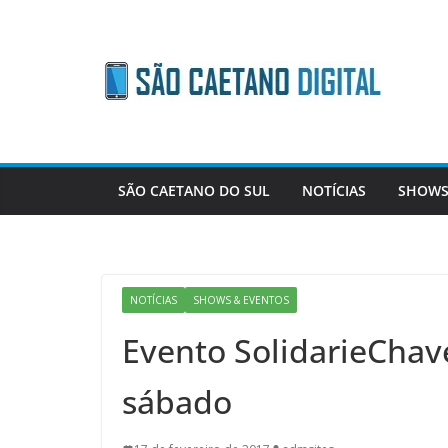
Skip
to
content
SÃO CAETANO DO SUL
NOTÍCIAS
SHOWS
NOTÍCIAS
SHOWS & EVENTOS
Evento SolidarieChav
sábado