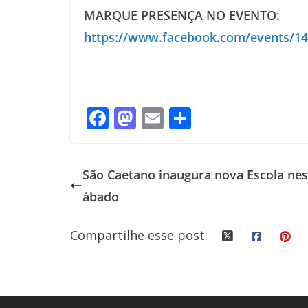
MARQUE PRESENÇA NO EVENTO:
https://www.facebook.com/events/1
F
M
E
S
ac
as
m
h
e
to
ai
ar
São Caetano inaugura nova Escola nes
b
d
l
e
ábado
o
o
o
n
Compartilhe esse post:
k