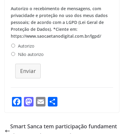
Autorizo o recebimento de mensagens, com
privacidade e proteção no uso dos meus dados
pessoais; de acordo com a LGPD (Lei Geral de
Proteção de Dados). *Ciente em:
https://www.saocaetanodigital.com.br/lgpd/
Autorizo
Não autorizo
Enviar
F
M
E
S
ac
as
m
h
e
to
ai
ar
Smart Sanca tem participação fundament
b
d
l
e