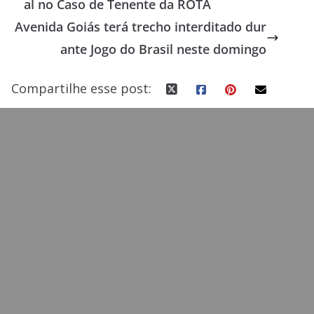
al no Caso de Tenente da ROTA
o
o
Avenida Goiás terá trecho interditado dur
o
n
ante Jogo do Brasil neste domingo
k
Compartilhe esse post: