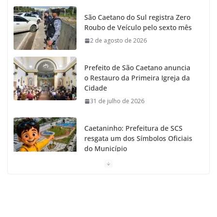
o
g
r
e
b
São Caetano do Sul registra Zero
Roubo de Veículo pelo sexto mês
o
r
r
e
2 de agosto de 2026
k
a
Prefeito de São Caetano anuncia
m
o Restauro da Primeira Igreja da
Cidade
31 de julho de 2026
Caetaninho: Prefeitura de SCS
resgata um dos Símbolos Oficiais
do Município
31 de julho de 2026
Câmara celebra os 149 anos de São Caetano do Sul
31 de julho de 2026