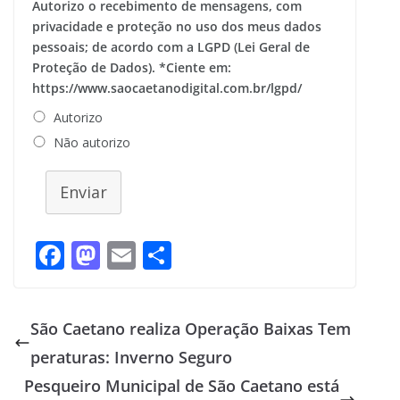
Autorizo o recebimento de mensagens, com
privacidade e proteção no uso dos meus dados
pessoais; de acordo com a LGPD (Lei Geral de
Proteção de Dados). *Ciente em:
https://www.saocaetanodigital.com.br/lgpd/
Autorizo
Não autorizo
Enviar
F
M
E
S
ac
as
m
h
e
to
ai
ar
São Caetano realiza Operação Baixas Tem
b
d
l
e
peraturas: Inverno Seguro
o
o
Pesqueiro Municipal de São Caetano está
o
n