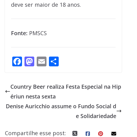
deve ser maior de 18 anos.
Fonte:
PMSCS
F
M
E
S
ac
as
m
h
e
to
ai
ar
Country Beer realiza Festa Especial na Hip
b
d
l
e
ériun nesta sexta
o
o
Denise Auricchio assume o Fundo Social d
o
n
e Solidariedade
k
Compartilhe esse post: