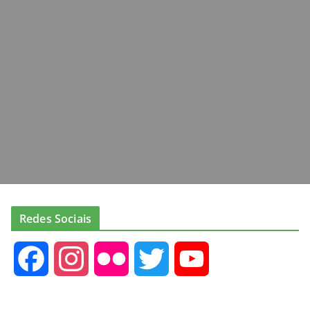
Redes Sociais
F
I
F
T
Y
a
n
l
w
o