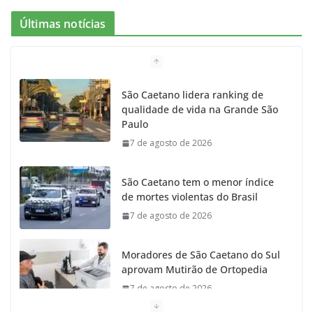
e
t
c
t
T
Últimas notícias
b
a
k
t
u
o
g
r
e
b
São Caetano lidera ranking de
qualidade de vida na Grande São
o
r
r
e
Paulo
7 de agosto de 2026
k
a
m
São Caetano tem o menor índice
de mortes violentas do Brasil
7 de agosto de 2026
Moradores de São Caetano do Sul
aprovam Mutirão de Ortopedia
7 de agosto de 2026