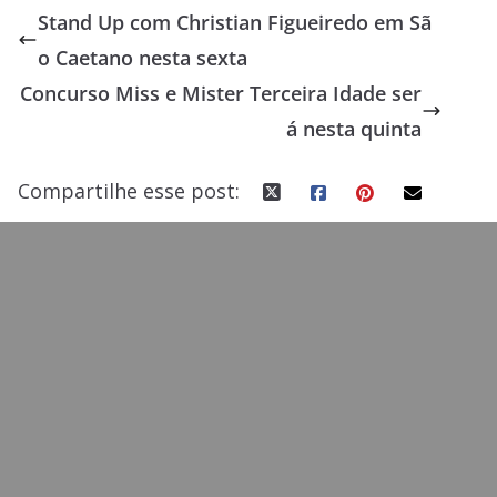
e
to
ai
ar
Stand Up com Christian Figueiredo em Sã
b
d
l
e
o Caetano nesta sexta
o
o
Concurso Miss e Mister Terceira Idade ser
o
n
á nesta quinta
k
Compartilhe esse post: