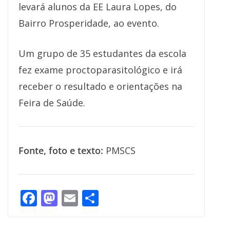
levará alunos da EE Laura Lopes, do
Bairro Prosperidade, ao evento.
Um grupo de 35 estudantes da escola
fez exame proctoparasitológico e irá
receber o resultado e orientações na
Feira de Saúde.
Fonte, foto e texto:
PMSCS
F
M
E
S
ac
as
m
h