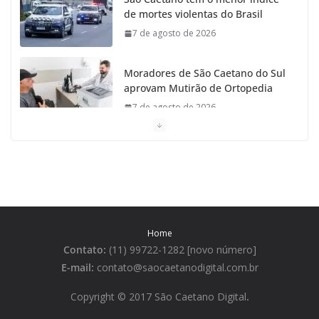
de mortes violentas do Brasil
7 de agosto de 2026
Moradores de São Caetano do Sul
aprovam Mutirão de Ortopedia
7 de agosto de 2026
São Caetano amplia liderança regional e avança no
Ideb 2025
7 de agosto de 2026
Casa do Artesão de São Caetano do Sul celebra 25
Home
anos
Contato:
(11) 99722-1282 [novo número]
7 de agosto de 2026
E-mail:
contato@saocaetanodigital.com.br
Flávio Bolsonaro visita São
Copyright © 2017 São Caetano Digital
.
Caetano e reúne Empresários