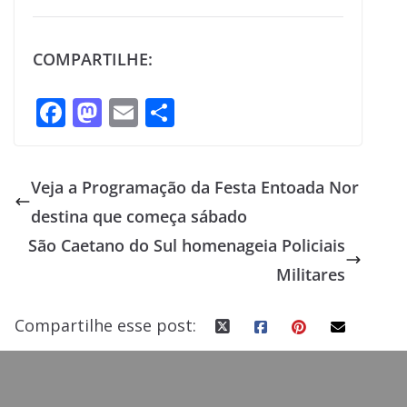
COMPARTILHE:
F
M
E
S
ac
as
m
h
e
to
ai
ar
Veja a Programação da Festa Entoada Nor
b
d
l
e
destina que começa sábado
o
o
São Caetano do Sul homenageia Policiais
o
n
Militares
k
Compartilhe esse post: