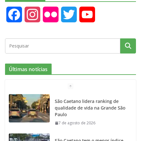
F
I
F
T
Y
a
n
l
w
o
c
s
i
i
u
e
t
c
t
T
Últimas notícias
b
a
k
t
u
o
g
r
e
b
São Caetano lidera ranking de
qualidade de vida na Grande São
o
r
r
e
Paulo
7 de agosto de 2026
k
a
m
São Caetano tem o menor índice