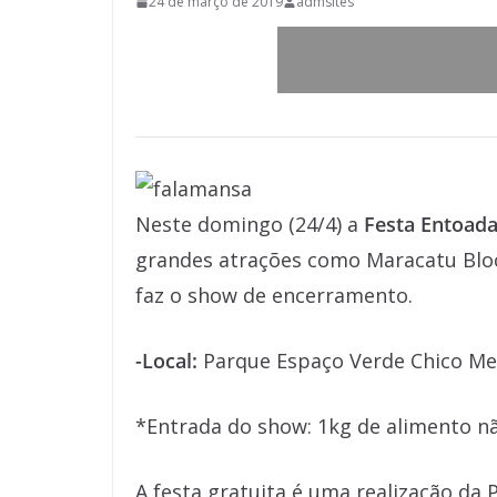
24 de março de 2019
admsites
Neste domingo (24/4) a
Festa Entoad
grandes atrações como Maracatu Bloc
faz o show de encerramento.
-Local:
Parque Espaço Verde Chico M
*Entrada do show: 1kg de alimento nã
A festa gratuita é uma realização da 