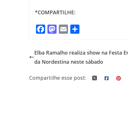
*COMPARTILHE:
F
M
E
S
ac
as
m
h
e
to
ai
ar
Elba Ramalho realiza show na Festa E
b
d
l
e
da Nordestina neste sábado
o
o
o
n
Compartilhe esse post:
k