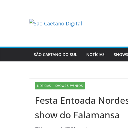
Skip
to
content
SÃO CAETANO DO SUL
NOTÍCIAS
SHOWS
NOTÍCIAS
SHOWS & EVENTOS
Festa Entoada Nordes
show do Falamansa