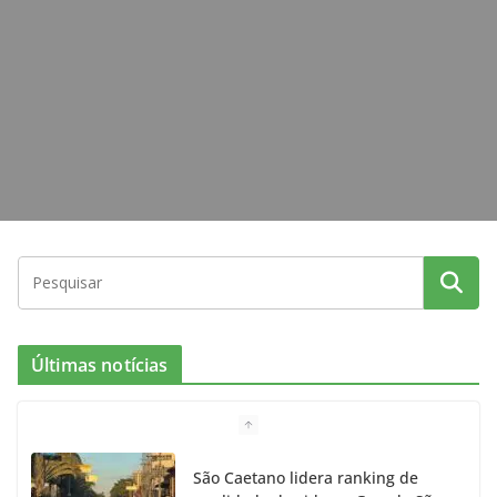
k
a
m
Últimas notícias
São Caetano lidera ranking de