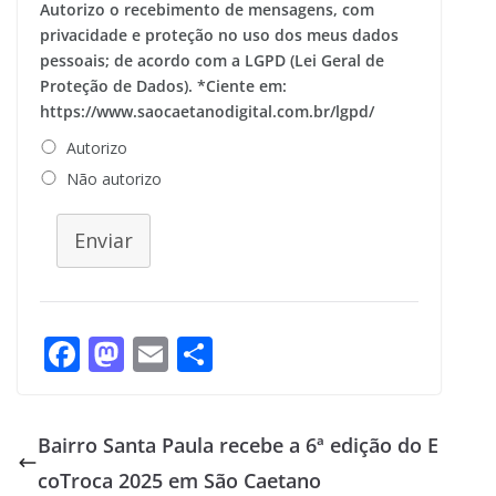
Autorizo o recebimento de mensagens, com
privacidade e proteção no uso dos meus dados
pessoais; de acordo com a LGPD (Lei Geral de
Proteção de Dados). *Ciente em:
https://www.saocaetanodigital.com.br/lgpd/
Autorizo
Não autorizo
Enviar
F
M
E
S
ac
as
m
h
e
to
ai
ar
Bairro Santa Paula recebe a 6ª edição do E
b
d
l
e
coTroca 2025 em São Caetano
o
o