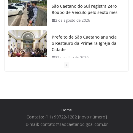
São Caetano do Sul registra Zero
Roubo de Veículo pelo sexto mês
2 de agosto de 2026
Prefeito de São Caetano anuncia
o Restauro da Primeira Igreja da
Cidade
31 de julho de 2026
Caetaninho: Prefeitura de SCS
resgata um dos Símbolos Oficiais
do Município
31 de julho de 2026
Home
Câmara celebra os 149 anos de
Contato:
(11) 99722-1282 [novo número]
São Caetano do Sul
E-mail:
contato@saocaetanodigital.com.br
31 de julho de 2026