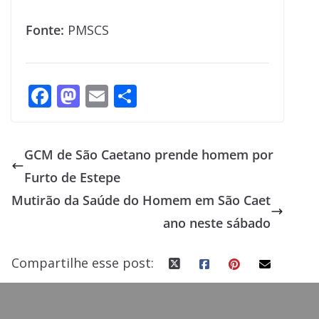
Fonte:
PMSCS
F
M
E
S
ac
as
m
h
e
to
ai
ar
GCM de São Caetano prende homem por
b
d
l
e
Furto de Estepe
o
o
Mutirão da Saúde do Homem em São Caet
o
n
ano neste sábado
k
Compartilhe esse post: