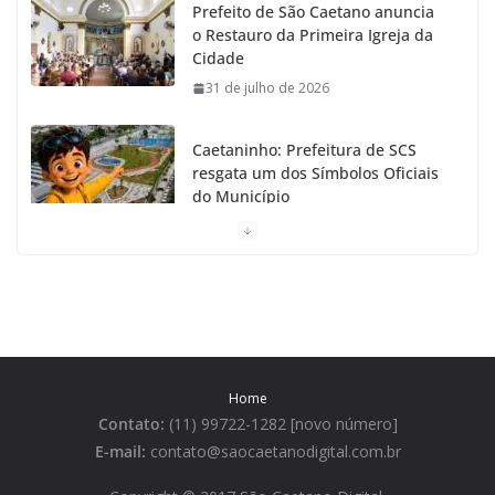
Prefeito de São Caetano anuncia
m
o Restauro da Primeira Igreja da
Cidade
31 de julho de 2026
Caetaninho: Prefeitura de SCS
resgata um dos Símbolos Oficiais
do Município
31 de julho de 2026
Câmara celebra os 149 anos de
São Caetano do Sul
31 de julho de 2026
Home
Prefeitura de São Caetano e ENEL
Contato:
(11) 99722-1282 [novo número]
entregam Geladeiras novas a
moradores
E-mail:
contato@saocaetanodigital.com.br
31 de julho de 2026