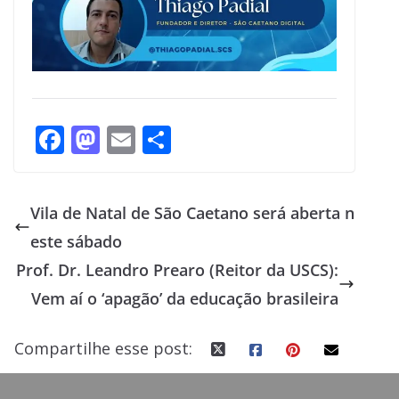
F
M
E
S
ac
as
m
h
e
to
ai
ar
Vila de Natal de São Caetano será aberta n
b
d
l
e
este sábado
o
o
Prof. Dr. Leandro Prearo (Reitor da USCS):
o
n
Vem aí o ‘apagão’ da educação brasileira
k
Compartilhe esse post: