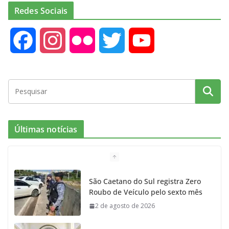
Redes Sociais
F
I
F
T
Y
a
n
l
w
o
c
s
i
i
u
e
t
c
t
T
Últimas notícias
b
a
k
t
u
o
g
r
e
b
São Caetano do Sul registra Zero
Roubo de Veículo pelo sexto mês
o
r
r
e
2 de agosto de 2026
k
a