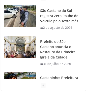
o
g
r
e
b
São Caetano do Sul
registra Zero Roubo de
o
r
r
e
Veículo pelo sexto mês
2 de agosto de 2026
k
a
m
Prefeito de São
Caetano anuncia o
Restauro da Primeira
Igreja da Cidade
31 de julho de 2026
Caetaninho: Prefeitura
de SCS resgata um dos
Símbolos Oficiais do
Município
31 de julho de 2026