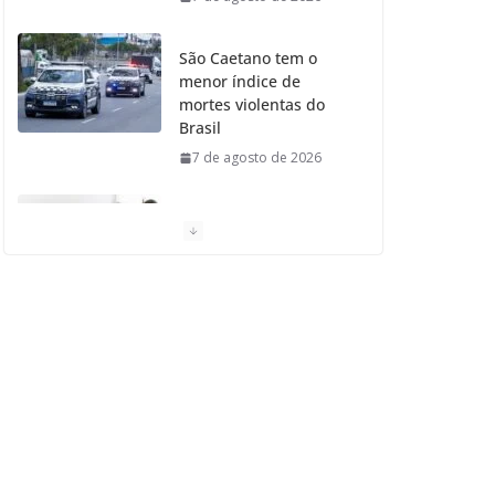
São Caetano tem o
menor índice de
mortes violentas do
Brasil
7 de agosto de 2026
Moradores de São
Caetano do Sul
aprovam Mutirão de
Ortopedia
7 de agosto de 2026
São Caetano amplia
liderança regional e
avança no Ideb 2025
7 de agosto de 2026