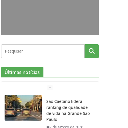
o
g
r
e
b
o
r
r
e
k
a
m
Últimas notícias
São Caetano lidera
ranking de qualidade
de vida na Grande São
Paulo
7 de agosto de 2026