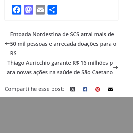
F
M
E
S
ac
as
m
h
e
to
ai
ar
Entoada Nordestina de SCS atrai mais de
b
d
l
e
50 mil pessoas e arrecada doações para o
o
o
RS
o
n
Thiago Auricchio garante R$ 16 milhões p
k
ara novas ações na saúde de São Caetano
Compartilhe esse post: