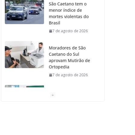
São Caetano tem o
menor índice de
o
r
r
e
mortes violentas do
Brasil
k
a
7 de agosto de 2026
m
Moradores de São
Caetano do Sul
aprovam Mutirão de
Ortopedia
7 de agosto de 2026
São Caetano amplia
liderança regional e
avança no Ideb 2025
7 de agosto de 2026
Casa do Artesão de