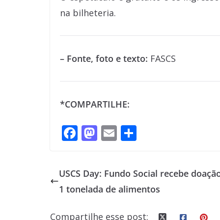
na bilheteria.
– Fonte, foto e texto:
FASCS
*COMPARTILHE:
F
M
E
S
ac
as
m
h
e
to
ai
ar
USCS Day: Fundo Social recebe doaçã
b
d
l
e
1 tonelada de alimentos
o
o
o
n
Compartilhe esse post: