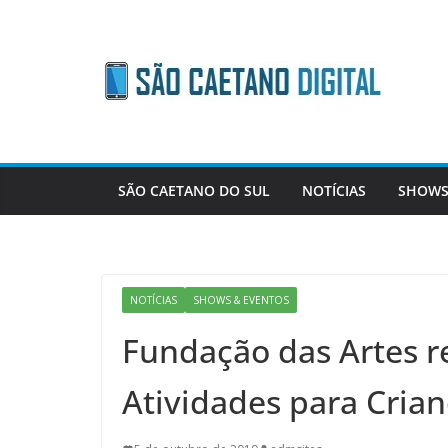
Skip
to
content
SÃO CAETANO DO SUL
NOTÍCIAS
SHOWS
NOTÍCIAS
SHOWS & EVENTOS
Fundação das Artes r
Atividades para Cria