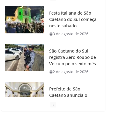
o
g
r
e
b
Festa Italiana de São
Caetano do Sul começa
o
r
r
e
neste sábado
3 de agosto de 2026
k
a
m
São Caetano do Sul
registra Zero Roubo de
Veículo pelo sexto mês
2 de agosto de 2026
Prefeito de São
Caetano anuncia o
Restauro da Primeira
Igreja da Cidade
31 de julho de 2026
Caetaninho: Prefeitura