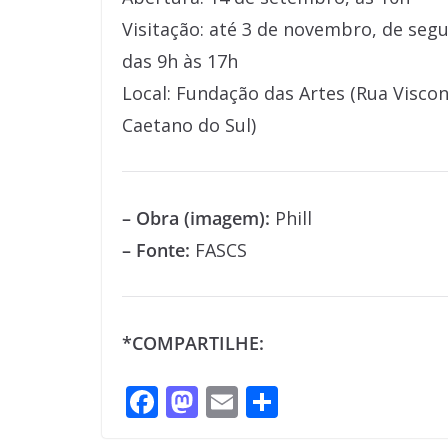
Visitação: até 3 de novembro, de segu
das 9h às 17h
Local: Fundação das Artes (Rua Visco
Caetano do Sul)
– Obra (imagem):
Phill
– Fonte:
FASCS
*COMPARTILHE:
F
M
E
S
ac
as
m
h