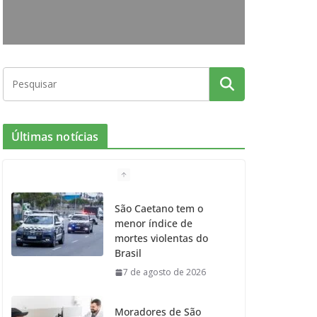
o
r
r
e
k
a
m
Últimas notícias
São Caetano tem o
menor índice de
mortes violentas do
Brasil
7 de agosto de 2026
Moradores de São