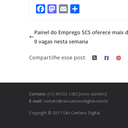
F
M
E
S
ac
as
m
h
e
to
ai
ar
Painel do Emprego SCS oferece mais d
b
d
l
e
0 vagas nesta semana
o
o
o
n
Compartilhe esse post:
k
Contato:
(11) 99722-1282 [novo número]
E-mail:
contato@saocaetanodigital.com.br
Copyright © 2017 São Caetano Digital
.