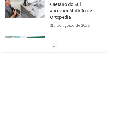
Caetano do Sul
aprovam Mutirão de
Ortopedia
7 de agosto de 2026
São Caetano amplia
liderança regional e
avança no Ideb 2025
7 de agosto de 2026
Casa do Artesão de
São Caetano do Sul
celebra 25 anos
7 de agosto de 2026
Flávio Bolsonaro visita
São Caetano e reúne
Empresários