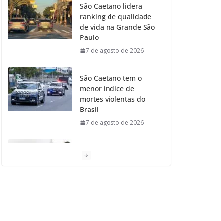
São Caetano lidera
ranking de qualidade
o
r
r
e
de vida na Grande São
Paulo
k
a
7 de agosto de 2026
m
São Caetano tem o
menor índice de
mortes violentas do
Brasil
7 de agosto de 2026
Moradores de São
Caetano do Sul
aprovam Mutirão de
Ortopedia
7 de agosto de 2026