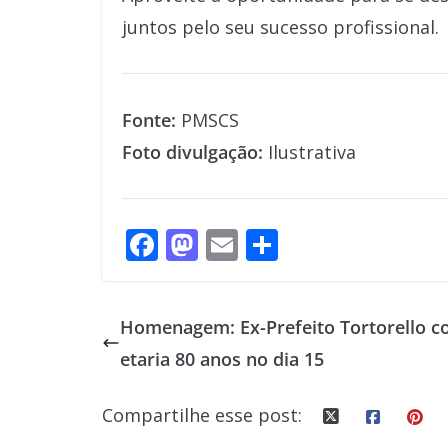
juntos pelo seu sucesso profissional.
Fonte:
PMSCS
Foto divulgação:
Ilustrativa
F
M
E
S
ac
as
m
h
e
to
ai
ar
Homenagem: Ex-Prefeito Tortorello c
b
d
l
e
etaria 80 anos no dia 15
o
o
o
n
Compartilhe esse post:
k