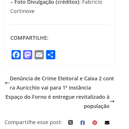
– Foto Divulgação (créditos):
Fabrício
Cortinove
COMPARTILHE:
F
M
E
S
ac
as
m
h
e
to
ai
ar
Denúncia de Crime Eleitoral e Caixa 2 cont
b
d
l
e
ra Auricchio vai para 1ª instância
o
o
Espaço do Forno é entregue revitalizado à
o
n
população
k
Compartilhe esse post: