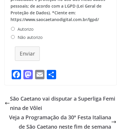
pessoais; de acordo com a LGPD (Lei Geral de
Proteção de Dados). *Ciente em:
https://www.saocaetanodigital.com.br/lgpd/
Autorizo
Não autorizo
Enviar
F
M
E
S
ac
as
m
h
e
to
ai
ar
São Caetano vai disputar a Superliga Femi
b
d
l
e
nina de Vôlei
o
o
Veja a Programação da 30ª Festa Italiana
o
n
de São Caetano neste fim de semana
k