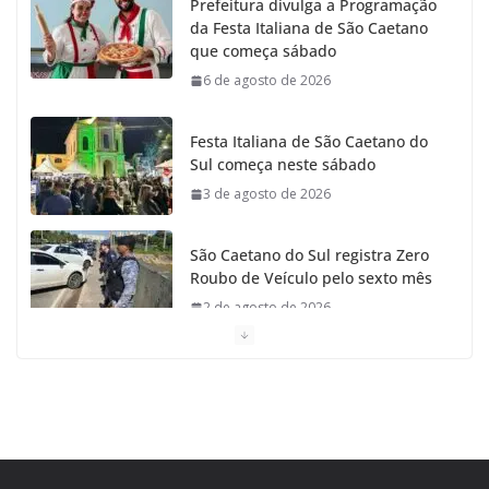
Prefeitura divulga a Programação
da Festa Italiana de São Caetano
o
r
r
e
que começa sábado
6 de agosto de 2026
k
a
m
Festa Italiana de São Caetano do
Sul começa neste sábado
3 de agosto de 2026
São Caetano do Sul registra Zero
Roubo de Veículo pelo sexto mês
2 de agosto de 2026
Prefeito de São Caetano anuncia
o Restauro da Primeira Igreja da
Cidade
31 de julho de 2026